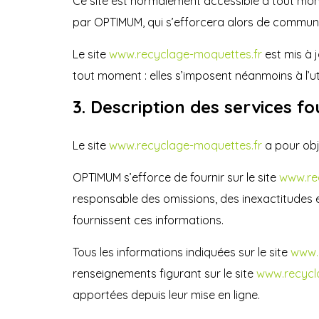
Ce site est normalement accessible à tout mome
par OPTIMUM, qui s’efforcera alors de communiq
Le site
www.recyclage-moquettes.fr
est mis à 
tout moment : elles s’imposent néanmoins à l’uti
3. Description des services fo
Le site
www.recyclage-moquettes.fr
a pour obj
OPTIMUM s’efforce de fournir sur le site
www.re
responsable des omissions, des inexactitudes et 
fournissent ces informations.
Tous les informations indiquées sur le site
www.
renseignements figurant sur le site
www.recycl
apportées depuis leur mise en ligne.