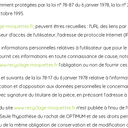
nt protégées par la loi n° 78-87 du 6 janvier 1978, la loi n° 2
ctobre 1995.
ge-moquettes.fr
, peuvent êtres recueillies : l'URL des liens pa
sseur d'accès de l'utilisateur, l'adresse de protocole Internet (IP)
nformations personnelles relatives à l'utilisateur que pour l
r fournit ces informations en toute connaissance de cause, no
ww.recyclage-moquettes.fr
l’obligation ou non de fournir ces
suivants de la loi 78-17 du 6 janvier 1978 relative à l’informat
ification et d’opposition aux données personnelles le concern
c signature du titulaire de la pièce, en précisant l’adresse à
du site
www.recyclage-moquettes.fr
n'est publiée à l'insu de 
Seule l'hypothèse du rachat de OPTIMUM et de ses droits perm
u de la même obligation de conservation et de modification des