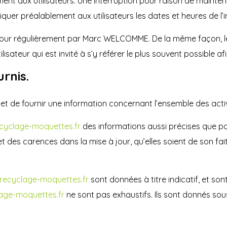
nt aux utilisateurs. Une interruption pour raison de mainte
uer préalablement aux utilisateurs les dates et heures de l’i
jour régulièrement par Marc WELCOMME. De la même façon, le
lisateur qui est invité à s’y référer le plus souvent possible 
urnis.
et de fournir une information concernant l’ensemble des activi
cyclage-moquettes.fr
des informations aussi précises que poss
des carences dans la mise à jour, qu’elles soient de son fait 
recyclage-moquettes.fr
sont données à titre indicatif, et sont
age-moquettes.fr
ne sont pas exhaustifs. Ils sont donnés so