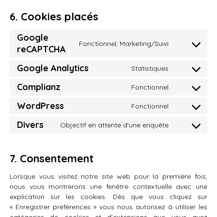
6. Cookies placés
Google
Fonctionnel, Marketing/Suivi
Consent
reCAPTCHA
to
service
Google Analytics
Statistiques
Consent
google-
to
recaptcha
Complianz
Fonctionnel
Consent
service
to
google-
WordPress
Fonctionnel
Consent
service
analytics
to
complianz
Divers
Objectif en attente d’une enquête
Consent
service
to
wordpress
service
7. Consentement
divers
Lorsque vous visitez notre site web pour la première fois,
nous vous montrerons une fenêtre contextuelle avec une
explication sur les cookies. Dès que vous cliquez sur
« Enregistrer préférences » vous nous autorisez à utiliser les