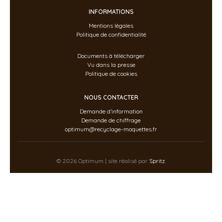
INFORMATIONS
Mentions légales
Politique de confidentialité
Documents à télécharger
Vu dans la presse
Politique de cookies
NOUS CONTACTER
Demande d’information
Demande de chiffrage
optimum@recyclage-moquettes.fr
© 2026 Optimum | site réalisé par
Spritz
.