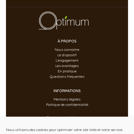
À PROPOS
Nous connaitre
Le dispositif
L’engagement
Les avantages
En pratique
Questions fréquentes
INFORMATIONS
Mentions légales
Politique de confidentialité
Documents à télécharger
Vu dans la presse
Politique de cookies
Nous utilisons des cookies pour optimiser votre site Web et notre service.